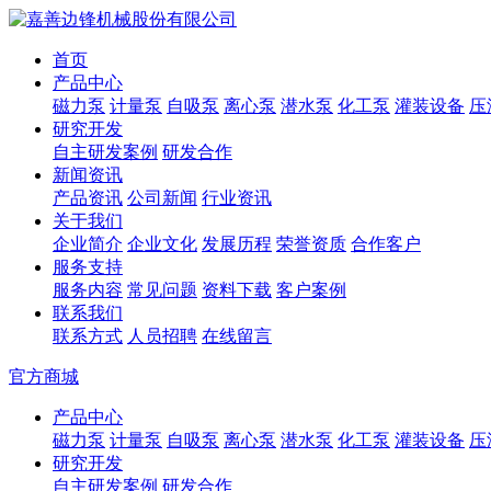
首页
产品中心
磁力泵
计量泵
自吸泵
离心泵
潜水泵
化工泵
灌装设备
压
研究开发
自主研发案例
研发合作
新闻资讯
产品资讯
公司新闻
行业资讯
关于我们
企业简介
企业文化
发展历程
荣誉资质
合作客户
服务支持
服务内容
常见问题
资料下载
客户案例
联系我们
联系方式
人员招聘
在线留言
官方商城
产品中心
磁力泵
计量泵
自吸泵
离心泵
潜水泵
化工泵
灌装设备
压
研究开发
自主研发案例
研发合作