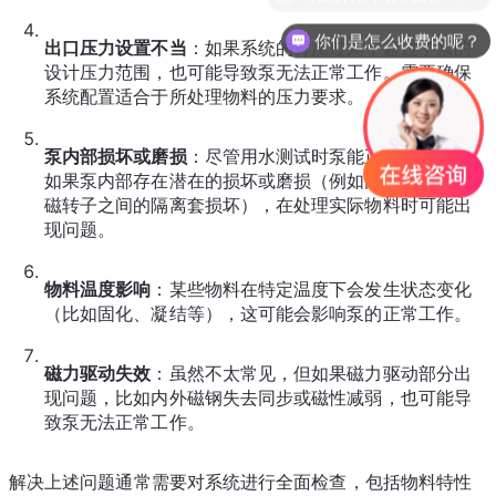
你们是怎么收费的呢？
出口压力设置不当
：如果系统的背压过高，超过了泵的
设计压力范围，也可能导致泵无法正常工作。需要确保
系统配置适合于所处理物料的压力要求。
泵内部损坏或磨损
：尽管用水测试时泵能正常运行，但
如果泵内部存在潜在的损坏或磨损（例如内磁转子与外
磁转子之间的隔离套损坏），在处理实际物料时可能出
现问题。
物料温度影响
：某些物料在特定温度下会发生状态变化
（比如固化、凝结等），这可能会影响泵的正常工作。
磁力驱动失效
：虽然不太常见，但如果磁力驱动部分出
现问题，比如内外磁钢失去同步或磁性减弱，也可能导
致泵无法正常工作。
解决上述问题通常需要对系统进行全面检查，包括物料特性