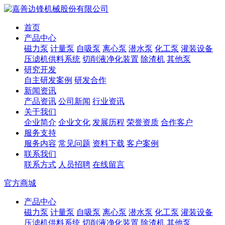
首页
产品中心
磁力泵
计量泵
自吸泵
离心泵
潜水泵
化工泵
灌装设备
压滤机供料系统
切削液净化装置
除渣机
其他泵
研究开发
自主研发案例
研发合作
新闻资讯
产品资讯
公司新闻
行业资讯
关于我们
企业简介
企业文化
发展历程
荣誉资质
合作客户
服务支持
服务内容
常见问题
资料下载
客户案例
联系我们
联系方式
人员招聘
在线留言
官方商城
产品中心
磁力泵
计量泵
自吸泵
离心泵
潜水泵
化工泵
灌装设备
压滤机供料系统
切削液净化装置
除渣机
其他泵